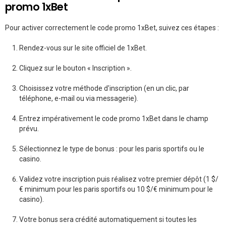
promo 1xBet
Pour activer correctement le code promo 1xBet, suivez ces étapes :
Rendez-vous sur le site officiel de 1xBet.
Cliquez sur le bouton « Inscription ».
Choisissez votre méthode d'inscription (en un clic, par
téléphone, e-mail ou via messagerie).
Entrez impérativement le code promo 1xBet dans le champ
prévu.
Sélectionnez le type de bonus : pour les paris sportifs ou le
casino.
Validez votre inscription puis réalisez votre premier dépôt (1 $/
€ minimum pour les paris sportifs ou 10 $/€ minimum pour le
casino).
Votre bonus sera crédité automatiquement si toutes les