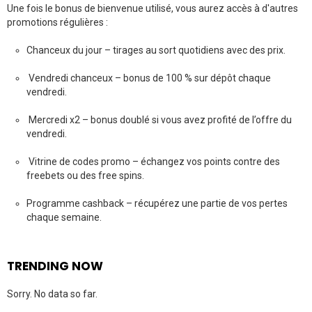
Une fois le bonus de bienvenue utilisé, vous aurez accès à d'autres
promotions régulières :
Chanceux du jour – tirages au sort quotidiens avec des prix.
Vendredi chanceux – bonus de 100 % sur dépôt chaque
vendredi.
Mercredi x2 – bonus doublé si vous avez profité de l’offre du
vendredi.
Vitrine de codes promo – échangez vos points contre des
freebets ou des free spins.
Programme cashback – récupérez une partie de vos pertes
chaque semaine.
TRENDING NOW
Sorry. No data so far.