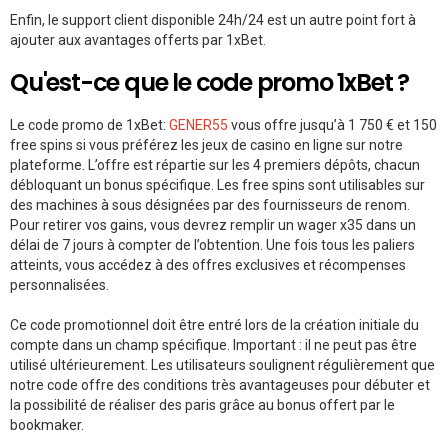
Enfin, le support client disponible 24h/24 est un autre point fort à
ajouter aux avantages offerts par 1xBet.
Qu'est-ce que le code promo 1xBet ?
Le code promo de 1xBet:
GENER55
vous offre jusqu’à 1 750 € et 150
free spins si vous préférez les jeux de casino en ligne sur notre
plateforme. L’offre est répartie sur les 4 premiers dépôts, chacun
débloquant un bonus spécifique. Les free spins sont utilisables sur
des machines à sous désignées par des fournisseurs de renom.
Pour retirer vos gains, vous devrez remplir un wager x35 dans un
délai de 7 jours à compter de l’obtention. Une fois tous les paliers
atteints, vous accédez à des offres exclusives et récompenses
personnalisées.
Ce code promotionnel doit être entré lors de la création initiale du
compte dans un champ spécifique. Important : il ne peut pas être
utilisé ultérieurement. Les utilisateurs soulignent régulièrement que
notre code offre des conditions très avantageuses pour débuter et
la possibilité de réaliser des paris grâce au bonus offert par le
bookmaker.