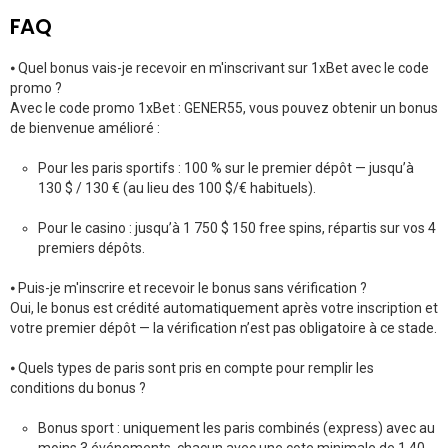
FAQ
⦁ Quel bonus vais-je recevoir en m'inscrivant sur 1xBet avec le code
promo ?
Avec le code promo 1xBet : GENER55, vous pouvez obtenir un bonus
de bienvenue amélioré :
Pour les paris sportifs : 100 % sur le premier dépôt — jusqu’à
130 $ / 130 € (au lieu des 100 $/€ habituels).
Pour le casino : jusqu’à 1 750 $ 150 free spins, répartis sur vos 4
premiers dépôts.
⦁ Puis-je m'inscrire et recevoir le bonus sans vérification ?
Oui, le bonus est crédité automatiquement après votre inscription et
votre premier dépôt — la vérification n’est pas obligatoire à ce stade.
⦁ Quels types de paris sont pris en compte pour remplir les
conditions du bonus ?
Bonus sport : uniquement les paris combinés (express) avec au
moins 3 événements, chacun avec une cote minimale de 1,40,