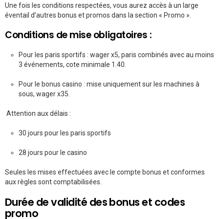
Une fois les conditions respectées, vous aurez accès à un large
éventail d’autres bonus et promos dans la section « Promo ».
Conditions de mise obligatoires :
Pour les paris sportifs : wager x5, paris combinés avec au moins
3 événements, cote minimale 1.40.
Pour le bonus casino : mise uniquement sur les machines à
sous, wager x35.
Attention aux délais :
30 jours pour les paris sportifs
28 jours pour le casino
Seules les mises effectuées avec le compte bonus et conformes
aux règles sont comptabilisées.
Durée de validité des bonus et codes
promo