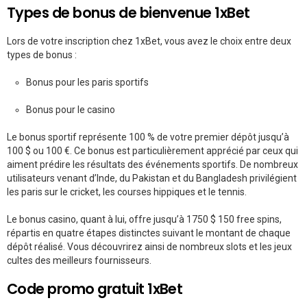
Types de bonus de bienvenue 1xBet
Lors de votre inscription chez 1xBet, vous avez le choix entre deux
types de bonus :
Bonus pour les paris sportifs
Bonus pour le casino
Le bonus sportif représente 100 % de votre premier dépôt jusqu’à
100 $ ou 100 €. Ce bonus est particulièrement apprécié par ceux qui
aiment prédire les résultats des événements sportifs. De nombreux
utilisateurs venant d’Inde, du Pakistan et du Bangladesh privilégient
les paris sur le cricket, les courses hippiques et le tennis.
Le bonus casino, quant à lui, offre jusqu’à 1750 $ 150 free spins,
répartis en quatre étapes distinctes suivant le montant de chaque
dépôt réalisé. Vous découvrirez ainsi de nombreux slots et les jeux
cultes des meilleurs fournisseurs.
Code promo gratuit 1xBet