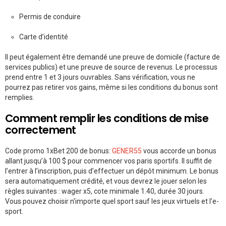
Permis de conduire
Carte d’identité
Il peut également être demandé une preuve de domicile (facture de
services publics) et une preuve de source de revenus. Le processus
prend entre 1 et 3 jours ouvrables. Sans vérification, vous ne
pourrez pas retirer vos gains, même si les conditions du bonus sont
remplies.
Comment remplir les conditions de mise
correctement
Code promo 1xBet 200 de bonus:
GENER55
vous accorde un bonus
allant jusqu’à 100 $ pour commencer vos paris sportifs. Il suffit de
l’entrer à l’inscription, puis d’effectuer un dépôt minimum. Le bonus
sera automatiquement crédité, et vous devrez le jouer selon les
règles suivantes : wager x5, cote minimale 1.40, durée 30 jours.
Vous pouvez choisir n'importe quel sport sauf les jeux virtuels et l’e-
sport.