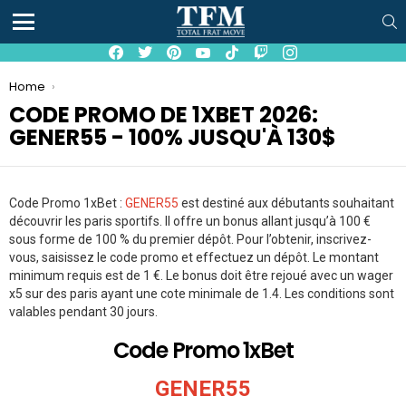
S
Menu
facebook
twitter
pinterest
youtube
tiktok
twitch
instagram
You are here:
Home
CODE PROMO DE 1XBET 2026:
GENER55 - 100% JUSQU'À 130$
Code Promo 1xBet :
GENER55
est destiné aux débutants souhaitant
découvrir les paris sportifs. Il offre un bonus allant jusqu’à 100 €
sous forme de 100 % du premier dépôt. Pour l’obtenir, inscrivez-
vous, saisissez le code promo et effectuez un dépôt. Le montant
minimum requis est de 1 €. Le bonus doit être rejoué avec un wager
x5 sur des paris ayant une cote minimale de 1.4. Les conditions sont
valables pendant 30 jours.
Code Promo 1xBet
GENER55