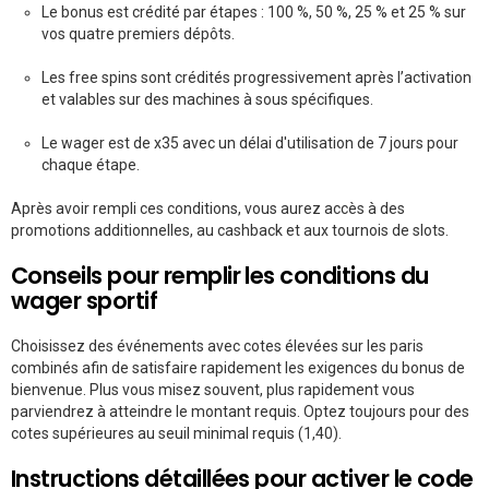
Le bonus est crédité par étapes : 100 %, 50 %, 25 % et 25 % sur
vos quatre premiers dépôts.
Les free spins sont crédités progressivement après l’activation
et valables sur des machines à sous spécifiques.
Le wager est de x35 avec un délai d'utilisation de 7 jours pour
chaque étape.
Après avoir rempli ces conditions, vous aurez accès à des
promotions additionnelles, au cashback et aux tournois de slots.
Conseils pour remplir les conditions du
wager sportif
Choisissez des événements avec cotes élevées sur les paris
combinés afin de satisfaire rapidement les exigences du bonus de
bienvenue. Plus vous misez souvent, plus rapidement vous
parviendrez à atteindre le montant requis. Optez toujours pour des
cotes supérieures au seuil minimal requis (1,40).
Instructions détaillées pour activer le code