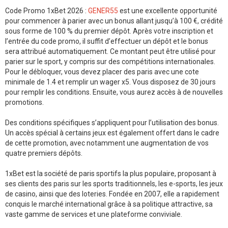
Code Promo 1xBet 2026 :
GENER55
est une excellente opportunité
pour commencer à parier avec un bonus allant jusqu’à 100 €, crédité
sous forme de 100 % du premier dépôt. Après votre inscription et
l’entrée du code promo, il suffit d’effectuer un dépôt et le bonus
sera attribué automatiquement. Ce montant peut être utilisé pour
parier sur le sport, y compris sur des compétitions internationales.
Pour le débloquer, vous devez placer des paris avec une cote
minimale de 1.4 et remplir un wager x5. Vous disposez de 30 jours
pour remplir les conditions. Ensuite, vous aurez accès à de nouvelles
promotions.
Des conditions spécifiques s’appliquent pour l’utilisation des bonus.
Un accès spécial à certains jeux est également offert dans le cadre
de cette promotion, avec notamment une augmentation de vos
quatre premiers dépôts.
1xBet est la société de paris sportifs la plus populaire, proposant à
ses clients des paris sur les sports traditionnels, les e-sports, les jeux
de casino, ainsi que des loteries. Fondée en 2007, elle a rapidement
conquis le marché international grâce à sa politique attractive, sa
vaste gamme de services et une plateforme conviviale.