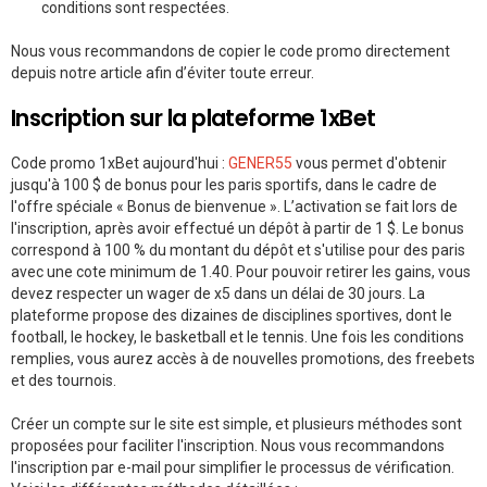
conditions sont respectées.
Nous vous recommandons de copier le code promo directement
depuis notre article afin d’éviter toute erreur.
Inscription sur la plateforme 1xBet
Code promo 1xBet aujourd'hui :
GENER55
vous permet d'obtenir
jusqu'à 100 $ de bonus pour les paris sportifs, dans le cadre de
l'offre spéciale « Bonus de bienvenue ». L’activation se fait lors de
l'inscription, après avoir effectué un dépôt à partir de 1 $. Le bonus
correspond à 100 % du montant du dépôt et s'utilise pour des paris
avec une cote minimum de 1.40. Pour pouvoir retirer les gains, vous
devez respecter un wager de x5 dans un délai de 30 jours. La
plateforme propose des dizaines de disciplines sportives, dont le
football, le hockey, le basketball et le tennis. Une fois les conditions
remplies, vous aurez accès à de nouvelles promotions, des freebets
et des tournois.
Créer un compte sur le site est simple, et plusieurs méthodes sont
proposées pour faciliter l'inscription. Nous vous recommandons
l'inscription par e-mail pour simplifier le processus de vérification.