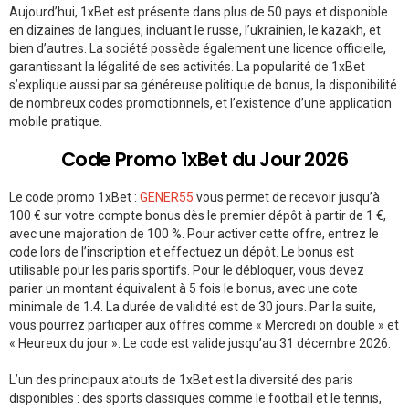
Aujourd’hui, 1xBet est présente dans plus de 50 pays et disponible
en dizaines de langues, incluant le russe, l’ukrainien, le kazakh, et
bien d’autres. La société possède également une licence officielle,
garantissant la légalité de ses activités. La popularité de 1xBet
s’explique aussi par sa généreuse politique de bonus, la disponibilité
de nombreux codes promotionnels, et l’existence d’une application
mobile pratique.
Code Promo 1xBet du Jour 2026
Le code promo 1xBet :
GENER55
vous permet de recevoir jusqu’à
100 € sur votre compte bonus dès le premier dépôt à partir de 1 €,
avec une majoration de 100 %. Pour activer cette offre, entrez le
code lors de l’inscription et effectuez un dépôt. Le bonus est
utilisable pour les paris sportifs. Pour le débloquer, vous devez
parier un montant équivalent à 5 fois le bonus, avec une cote
minimale de 1.4. La durée de validité est de 30 jours. Par la suite,
vous pourrez participer aux offres comme « Mercredi on double » et
« Heureux du jour ». Le code est valide jusqu’au 31 décembre 2026.
L’un des principaux atouts de 1xBet est la diversité des paris
disponibles : des sports classiques comme le football et le tennis,