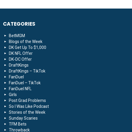
CATEGORIES
BetMGM
Blogs of the Week
DK Get Up To $1,000
DK NFL Offer
DK-DC Offer
DraftKings
DraftKings – TikTok
FanDuel
FanDuel – TikTok
FanDuel NFL
Girls
Post Grad Problems
So I Was Like Podcast
Stories of the Week
Sunday Scaries
TFM Bets
Throwback