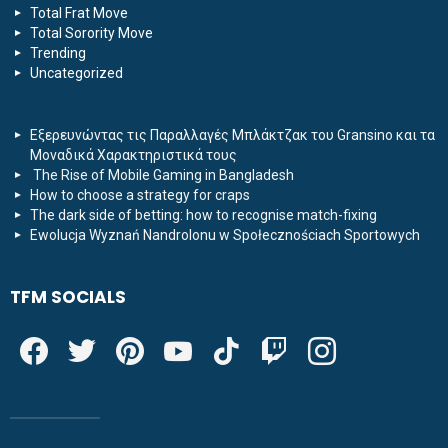
Total Frat Move
Total Sorority Move
Trending
Uncategorized
Εξερευνώντας τις Παραλλαγές Μπλάκτζακ του Gransino και τα
Μοναδικά Χαρακτηριστικά τους
The Rise of Mobile Gaming in Bangladesh
How to choose a strategy for craps
The dark side of betting: how to recognise match-fixing
Ewolucja Wyznań Nandrolonu w Społecznościach Sportowych
TFM SOCIALS
facebook
twitter
pinterest
youtube
tiktok
twitch
instagram